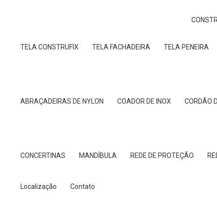
CONSTR
TELA CONSTRUFIX
TELA FACHADEIRA
TELA PENEIRA
ABRAÇADEIRAS DE NYLON
COADOR DE INOX
CORDÃO 
CONCERTINAS
MANDÍBULA
REDE DE PROTEÇÃO
R
Localização
Contato