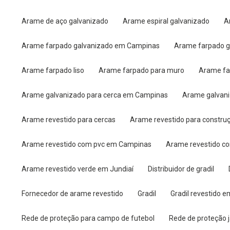
Arame de aço galvanizado
Arame espiral galvanizado
Arame farpado galvanizado em Campinas
Arame farpado 
Arame farpado liso
Arame farpado para muro
Arame f
Arame galvanizado para cerca em Campinas
Arame galvan
Arame revestido para cercas
Arame revestido para constru
Arame revestido com pvc em Campinas
Arame revestido c
Arame revestido verde em Jundiaí
Distribuidor de gradil
Fornecedor de arame revestido
Gradil
Gradil revestido 
Rede de proteção para campo de futebol
Rede de proteção 