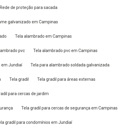
Rede de proteção para sacada
arame galvanizado em Campinas
zado
Tela alambrado em Campinas
alambrado pvc
Tela alambrado pvc em Campinas
a em Jundiaí
Tela para alambrado soldada galvanizada
n
Tela gradil
Tela gradil para áreas externas
gradil para cercas de jardim
gurança
Tela gradil para cercas de segurança em Campinas
Tela gradil para condomínios em Jundiaí