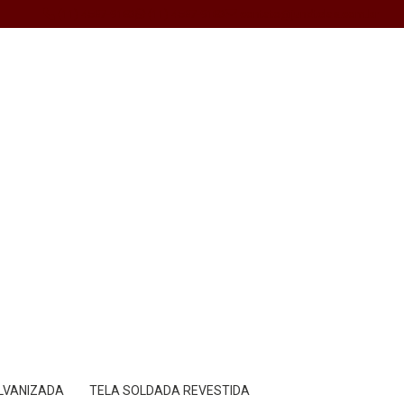
(11) 4587-9183
(11) 4587-9183
contato@jundtelas.com.br
ALVANIZADA
TELA SOLDADA REVESTIDA