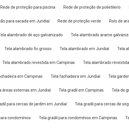
Rede de proteção para piscina
Rede de proteção de polietileno
eção para sacada em Jundiaí
Rede de proteção verde
Rolo de 
Tela alambrado de aço galvanizado
Tela alambrado arame galvani
Tela alambrado fio grosso
Tela alambrado em Jundiaí
Tela 
Tela alambrado revestida em Campinas
Tela alambrado revestid
fachadeira em Campinas
Tela fachadeira em Jundiaí
Tela garde
ara áreas externas em Jundiaí
Tela gradil em Campinas
Tela de 
radil para cercas de jardim em Jundiaí
Tela gradil para cercas de se
l para condomínios
Tela gradil para condomínios em Campinas