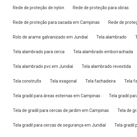
Rede de proteção de nylon
Rede de proteção para obras
Rede de proteção para sacada em Campinas
Rede de prot
Rolo de arame galvanizado em Jundiaí
Tela alambrado
Tela alambrado para cerca
Tela alambrado emborrachada
Tela alambrado pvc em Jundiaí
Tela alambrado revestida
Tela construfix
Tela exagonal
Tela fachadeira
Tela 
Tela gradil para áreas externas em Campinas
Tela gradil p
Tela de gradil para cercas de jardim em Campinas
Tela de g
Tela gradil para cercas de segurança em Jundiaí
Tela gradi