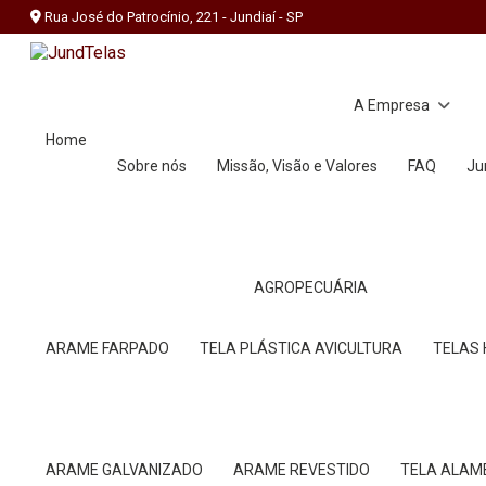
Rua José do Patrocínio, 221 - Jundiaí - SP
A Empresa
Home
Sobre nós
Missão, Visão e Valores
FAQ
J
AGROPECUÁRIA
ARAME FARPADO
TELA PLÁSTICA AVICULTURA
TELAS
ARAME GALVANIZADO
ARAME REVESTIDO
TELA ALA