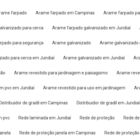
Arame farpado
Arame farpado em Campinas
Arame farpado pa
galvanizado para cerca
Arame farpado galvanizado em Jundiaí
arpado para segurança
Arame galvanizado
Arame galvanizad
izado para cerca em Jundiaí
Arame galvanizado em Jundiaí
A
ção
Arame revestido para jardinagem e paisagismo
Arame reve
om pvc em Jundiaí
Arame revestido para uso em jardinagem
A
Distribuidor de gradil em Campinas
Distribuidor de gradil em Jundiaí
em pvc
Rede laminada em Jundiaí
Rede de proteção
Rede d
janela
Rede de proteção janela em Campinas
Rede de proteção