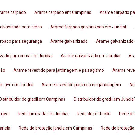
Arame farpado
Arame farpado em Campinas
Arame farpado pa
galvanizado para cerca
Arame farpado galvanizado em Jundiaí
arpado para segurança
Arame galvanizado
Arame galvanizad
izado para cerca em Jundiaí
Arame galvanizado em Jundiaí
A
ção
Arame revestido para jardinagem e paisagismo
Arame reve
om pvc em Jundiaí
Arame revestido para uso em jardinagem
A
Distribuidor de gradil em Campinas
Distribuidor de gradil em Jundiaí
em pvc
Rede laminada em Jundiaí
Rede de proteção
Rede d
janela
Rede de proteção janela em Campinas
Rede de proteção