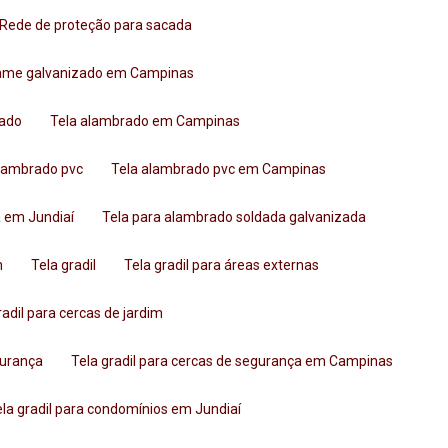
Rede de proteção para sacada
arame galvanizado em Campinas
zado
Tela alambrado em Campinas
alambrado pvc
Tela alambrado pvc em Campinas
a em Jundiaí
Tela para alambrado soldada galvanizada
n
Tela gradil
Tela gradil para áreas externas
gradil para cercas de jardim
gurança
Tela gradil para cercas de segurança em Campinas
Tela gradil para condomínios em Jundiaí