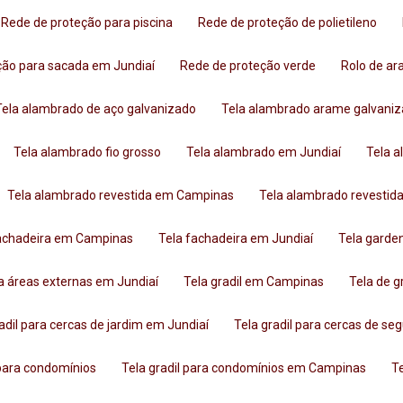
Rede de proteção para piscina
Rede de proteção de polietileno
eção para sacada em Jundiaí
Rede de proteção verde
Rolo de 
Tela alambrado de aço galvanizado
Tela alambrado arame galvani
Tela alambrado fio grosso
Tela alambrado em Jundiaí
Tela 
Tela alambrado revestida em Campinas
Tela alambrado revestid
fachadeira em Campinas
Tela fachadeira em Jundiaí
Tela garde
ara áreas externas em Jundiaí
Tela gradil em Campinas
Tela de 
radil para cercas de jardim em Jundiaí
Tela gradil para cercas de se
l para condomínios
Tela gradil para condomínios em Campinas