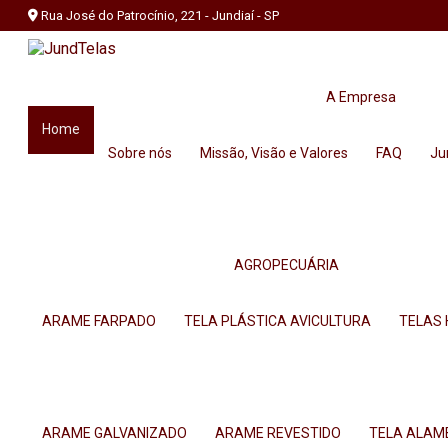
Rua José do Patrocínio, 221 - Jundiaí - SP
A Empresa
Home
Sobre nós
Missão, Visão e Valores
FAQ
J
AGROPECUÁRIA
ARAME FARPADO
TELA PLÁSTICA AVICULTURA
TELAS
ARAME GALVANIZADO
ARAME REVESTIDO
TELA ALA