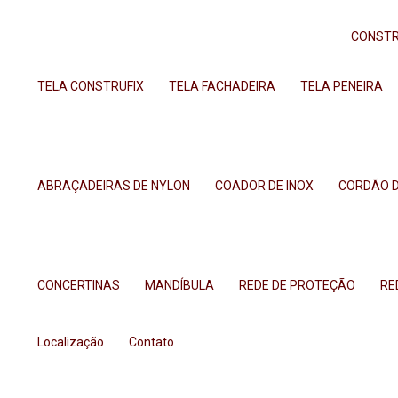
CONSTR
TELA CONSTRUFIX
TELA FACHADEIRA
TELA PENEIRA
ABRAÇADEIRAS DE NYLON
COADOR DE INOX
CORDÃO 
CONCERTINAS
MANDÍBULA
REDE DE PROTEÇÃO
R
Localização
Contato