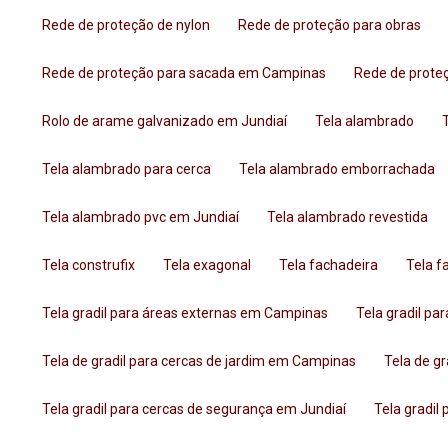
Rede de proteção de nylon
Rede de proteção para obras
Rede de proteção para sacada em Campinas
Rede de prot
Rolo de arame galvanizado em Jundiaí
Tela alambrado
Tela alambrado para cerca
Tela alambrado emborrachada
Tela alambrado pvc em Jundiaí
Tela alambrado revestida
Tela construfix
Tela exagonal
Tela fachadeira
Tela 
Tela gradil para áreas externas em Campinas
Tela gradil p
Tela de gradil para cercas de jardim em Campinas
Tela de g
Tela gradil para cercas de segurança em Jundiaí
Tela gradi