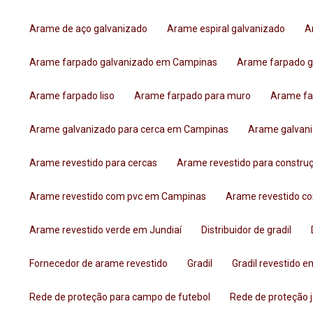
Arame de aço galvanizado
Arame espiral galvanizado
Arame farpado galvanizado em Campinas
Arame farpado 
Arame farpado liso
Arame farpado para muro
Arame f
Arame galvanizado para cerca em Campinas
Arame galvan
Arame revestido para cercas
Arame revestido para constru
Arame revestido com pvc em Campinas
Arame revestido c
Arame revestido verde em Jundiaí
Distribuidor de gradil
Fornecedor de arame revestido
Gradil
Gradil revestido 
Rede de proteção para campo de futebol
Rede de proteção 