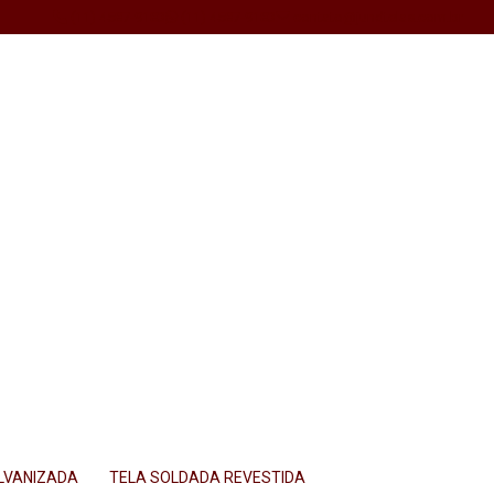
(11) 4587-9183
(11) 4587-9183
contato@jundtelas.com.br
ALVANIZADA
TELA SOLDADA REVESTIDA